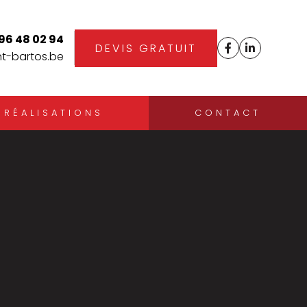
96 48 02 94
DEVIS GRATUIT
-bartos.be
RÉALISATIONS
CONTACT