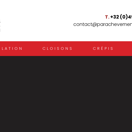
T.
+32 (0)4
contact@parachevement
OLATION
CLOISONS
CRÉPIS