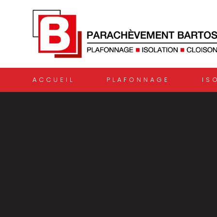
ACCUEIL
PLAFONNAGE
IS