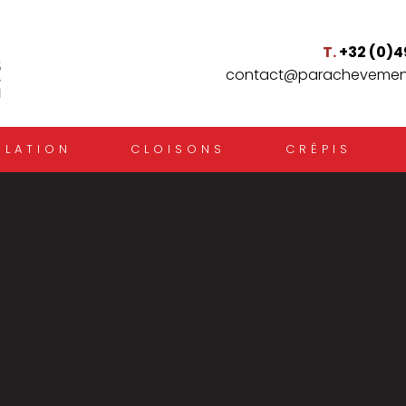
T.
+32 (0)4
contact@parachevement
OLATION
CLOISONS
CRÉPIS