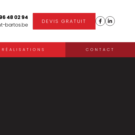
96 48 02 94
DEVIS GRATUIT
-bartos.be
RÉALISATIONS
CONTACT