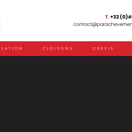
T.
+32 (0)4
contact@parachevement
OLATION
CLOISONS
CRÉPIS